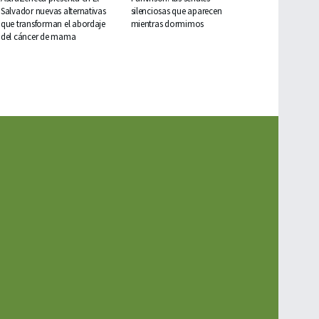
Salvador nuevas alternativas
silenciosas que aparecen
que transforman el abordaje
mientras dormimos
del cáncer de mama