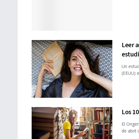
Leer 
estudi
Un estud
(EEUU) en
Los 10
El Orige
de abril 