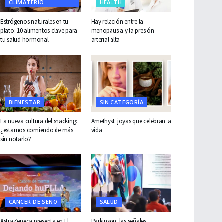
CLIMATERIO
HEALTH
Estrógenos naturales en tu
Hay relación entre la
plato: 10 alimentos clave para
menopausia y la presión
tu salud hormonal
arterial alta
BIENESTAR
SIN CATEGORÍA
La nueva cultura del snacking:
Amethyst: joyas que celebran la
¿estamos comiendo de más
vida
sin notarlo?
CÁNCER DE SENO
SALUD
AstraZeneca presenta en El
Parkinson: las señales