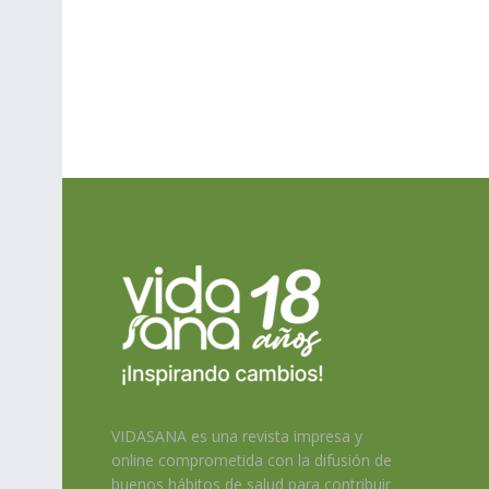
VIDASANA es una revista impresa y
online comprometida con la difusión de
buenos hábitos de salud para contribuir