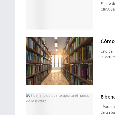
El jefe 
CIMA San
Cómo i
Uno de l
la lectur
8 bene
Para mu
de un bue