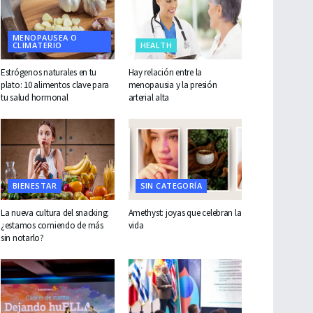
MENOPAUSEA O
CLIMATERIO
HEALTH
Estrógenos naturales en tu
Hay relación entre la
plato: 10 alimentos clave para
menopausia y la presión
tu salud hormonal
arterial alta
BIENESTAR
SIN CATEGORÍA
La nueva cultura del snacking:
Amethyst: joyas que celebran la
¿estamos comiendo de más
vida
sin notarlo?