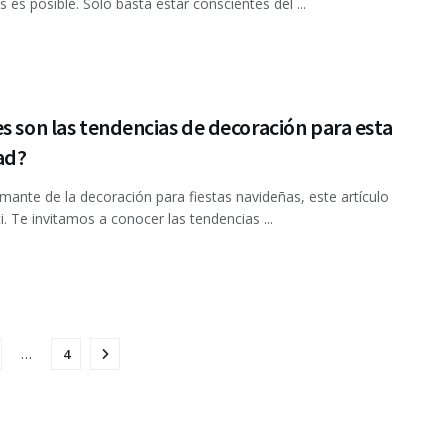
s es posible. Solo basta estar conscientes del ...
s son las tendencias de decoración para esta
ad?
amante de la decoración para fiestas navideñas, este artículo
i. Te invitamos a conocer las tendencias ...
…
4