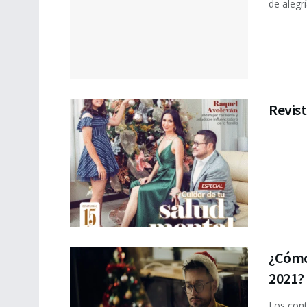
de alegrí
Revist
¿Cómo 
2021?
Los cont