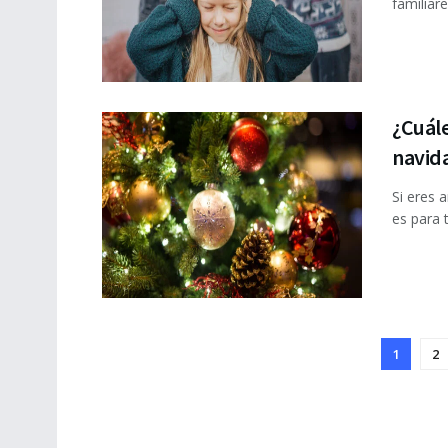
familiare
¿Cuále
navid
Si eres 
es para t
1
2