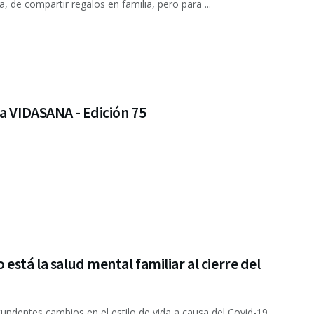
a, de compartir regalos en familia, pero para ...
a VIDASANA - Edición 75
está la salud mental familiar al cierre del
undentes cambios en el estilo de vida a causa del Covid-19,