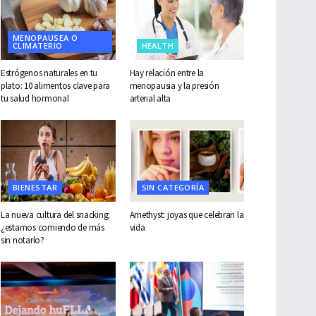
MENOPAUSEA O
CLIMATERIO
HEALTH
Estrógenos naturales en tu
Hay relación entre la
plato: 10 alimentos clave para
menopausia y la presión
tu salud hormonal
arterial alta
BIENESTAR
SIN CATEGORÍA
La nueva cultura del snacking:
Amethyst: joyas que celebran la
¿estamos comiendo de más
vida
sin notarlo?