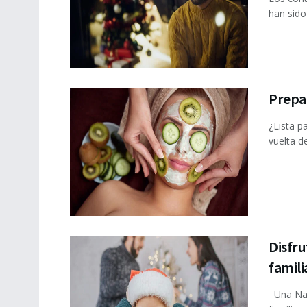
han sido 
Prepar
¿Lista pa
vuelta de
Disfr
famili
Una Navi