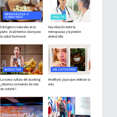
MENOPAUSEA O
CLIMATERIO
HEALTH
Estrógenos naturales en tu
Hay relación entre la
plato: 10 alimentos clave para
menopausia y la presión
tu salud hormonal
arterial alta
BIENESTAR
SIN CATEGORÍA
La nueva cultura del snacking:
Amethyst: joyas que celebran la
¿estamos comiendo de más
vida
sin notarlo?