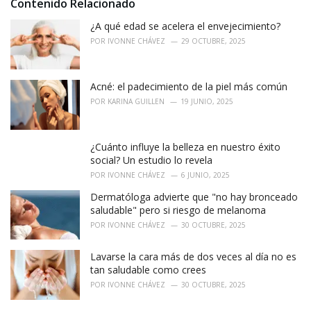
i
Contenido Relacionado
e
¿A qué edad se acelera el envejecimiento?
s
:
POR
IVONNE CHÁVEZ
29 OCTUBRE, 2025
Acné: el padecimiento de la piel más común
POR
KARINA GUILLEN
19 JUNIO, 2025
¿Cuánto influye la belleza en nuestro éxito
social? Un estudio lo revela
POR
IVONNE CHÁVEZ
6 JUNIO, 2025
Dermatóloga advierte que "no hay bronceado
saludable" pero si riesgo de melanoma
POR
IVONNE CHÁVEZ
30 OCTUBRE, 2025
Lavarse la cara más de dos veces al día no es
tan saludable como crees
POR
IVONNE CHÁVEZ
30 OCTUBRE, 2025