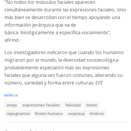
"No todos los músculos faciales aparecen
simultáneamente durante las expresiones faciales, sino
más bien se desarrollan con el tiempo apoyando una
información jerárquica que va de
básica biológicamente a específica socialmente",
afirmó.
Los investigadores indicaron que cuando los humanos
migraron por el mundo, la diversidad socioecológica
probablemente especializó más las expresiones
faciales que alguna vez fueron comunes, alterando su
número, variedad y forma entre culturas. EFE
C
Belleza
a
T
enojo
expresiones faciales
felicidad
miedo
t
a
e
repugnancia
Rostro humano
sorpresa
tristeza
g
g
s
o
:
r