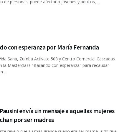
ipo de personas, puede afectar a jóvenes y adultos, ...
ndo con esperanza por María Fernanda
Vida Sana, Zumba Activate 503 y Centro Comercial Cascadas
án la Masterclass "Bailando con esperanza" para recaudar
 ...
Pausini envía un mensaje a aquellas mujeres
uchan por ser madres
nte reveló que su más grande sueño era ser mamá, algo que