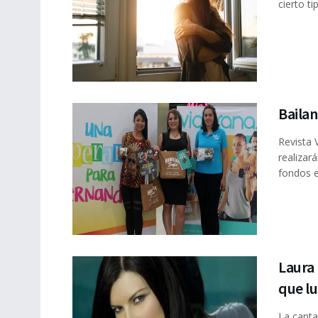
cierto t
Baila
Revista 
realizar
fondos en
Laura 
que l
La canta