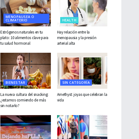
MENOPAUSEA O
CLIMATERIO
HEALTH
Estrógenos naturales en tu
Hay relación entre la
plato: 10 alimentos clave para
menopausia y la presión
tu salud hormonal
arterial alta
BIENESTAR
SIN CATEGORÍA
La nueva cultura del snacking:
Amethyst: joyas que celebran la
¿estamos comiendo de más
vida
sin notarlo?