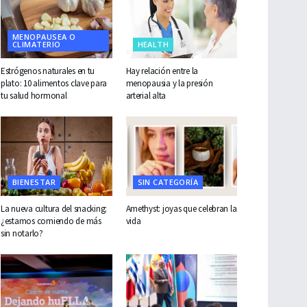
MENOPAUSEA O
CLIMATERIO
HEALTH
Estrógenos naturales en tu
Hay relación entre la
plato: 10 alimentos clave para
menopausia y la presión
tu salud hormonal
arterial alta
BIENESTAR
SIN CATEGORÍA
La nueva cultura del snacking:
Amethyst: joyas que celebran la
¿estamos comiendo de más
vida
sin notarlo?