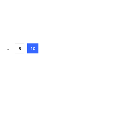
…
9
10