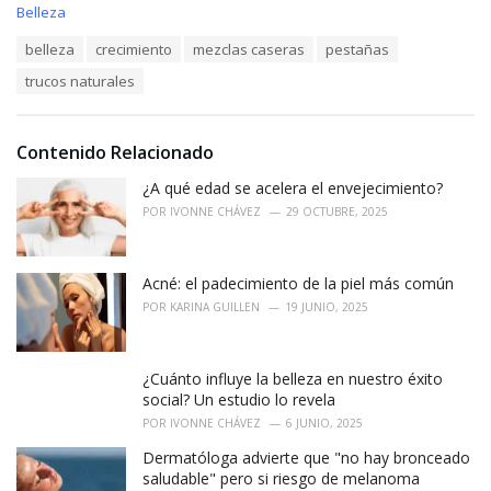
C
Belleza
a
T
belleza
crecimiento
mezclas caseras
pestañas
t
a
e
trucos naturales
g
g
s
o
:
r
i
Contenido Relacionado
e
¿A qué edad se acelera el envejecimiento?
s
:
POR
IVONNE CHÁVEZ
29 OCTUBRE, 2025
Acné: el padecimiento de la piel más común
POR
KARINA GUILLEN
19 JUNIO, 2025
¿Cuánto influye la belleza en nuestro éxito
social? Un estudio lo revela
POR
IVONNE CHÁVEZ
6 JUNIO, 2025
Dermatóloga advierte que "no hay bronceado
saludable" pero si riesgo de melanoma