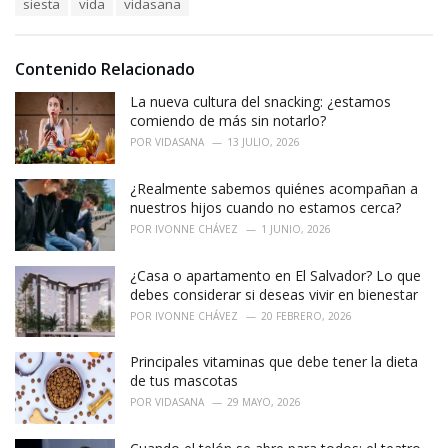
siesta
vida
vidasana
g
g
s
o
:
r
i
Contenido Relacionado
e
La nueva cultura del snacking: ¿estamos
s
:
comiendo de más sin notarlo?
POR
VIDASANA
13 JULIO, 2026
¿Realmente sabemos quiénes acompañan a
nuestros hijos cuando no estamos cerca?
POR
IVONNE CHÁVEZ
1 JUNIO, 2026
¿Casa o apartamento en El Salvador? Lo que
debes considerar si deseas vivir en bienestar
POR
IVONNE CHÁVEZ
20 FEBRERO, 2026
Principales vitaminas que debe tener la dieta
de tus mascotas
POR
VIDASANA
29 MAYO, 2026