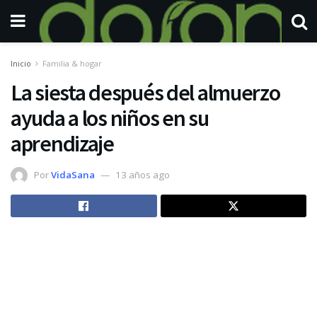
Inicio
Familia & hogar
La siesta después del almuerzo
ayuda a los niños en su
aprendizaje
Por
VidaSana
13 años ago