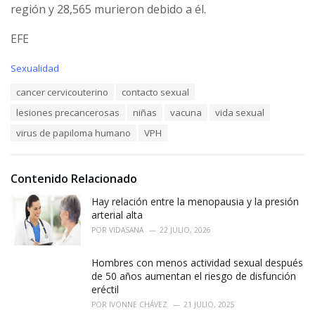
región y 28,565 murieron debido a él.
EFE
C
Sexualidad
a
T
cancer cervicouterino
contacto sexual
t
a
e
lesiones precancerosas
niñas
vacuna
vida sexual
g
g
s
o
virus de papiloma humano
VPH
:
r
i
e
Contenido Relacionado
s
:
Hay relación entre la menopausia y la presión
arterial alta
POR
VIDASANA
22 JULIO, 2026
Hombres con menos actividad sexual después
de 50 años aumentan el riesgo de disfunción
eréctil
POR
IVONNE CHÁVEZ
21 JULIO, 2025