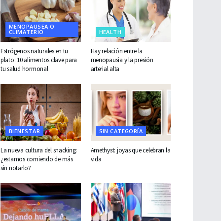
MENOPAUSEA O
CLIMATERIO
HEALTH
Estrógenos naturales en tu
Hay relación entre la
plato: 10 alimentos clave para
menopausia y la presión
tu salud hormonal
arterial alta
BIENESTAR
SIN CATEGORÍA
La nueva cultura del snacking:
Amethyst: joyas que celebran la
¿estamos comiendo de más
vida
sin notarlo?