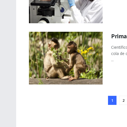
Prima
Científi
cola de 
...
1
2