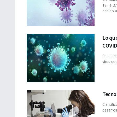
19, la B
debido a 
Lo qu
COVID
En la ac
virus que
Tecnol
Científi
desarrol