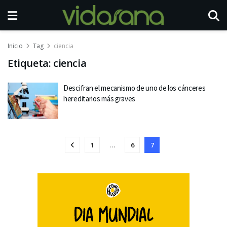
Inicio
Tag
ciencia
Etiqueta:
ciencia
Descifran el mecanismo de uno de los cánceres
hereditarios más graves
1
…
6
7