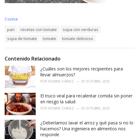
C
Cocina
a
T
pan
recetas con tomate
sopa con verduras
t
a
e
sopa de tomate
tomate
tomate delicioso
g
g
s
o
:
r
i
Contenido Relacionado
e
¿Cuáles son los mejores recipientes para
s
:
llevar almuerzos?
POR
IVONNE CHÁVEZ
29 OCTUBRE, 2025
El truco viral para recalentar comida sin poner
en riesgo la salud
POR
IVONNE CHÁVEZ
30 OCTUBRE, 2025
¿Deberíamos lavar el arroz y qué pasa si no lo
hacemos? Una ingeniera en alimentos nos
responde