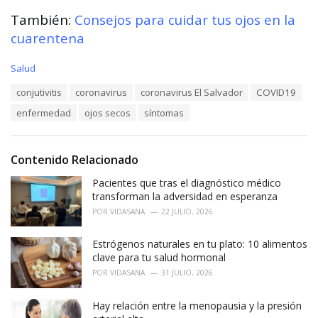
También:
Consejos para cuidar tus ojos en la
cuarentena
C
Salud
a
T
conjutivitis
coronavirus
coronavirus El Salvador
COVID19
t
a
e
enfermedad
ojos secos
síntomas
g
g
s
o
:
r
i
Contenido Relacionado
e
Pacientes que tras el diagnóstico médico
s
:
transforman la adversidad en esperanza
POR
VIDASANA
22 JULIO, 2026
Estrógenos naturales en tu plato: 10 alimentos
clave para tu salud hormonal
POR
VIDASANA
31 JULIO, 2026
Hay relación entre la menopausia y la presión