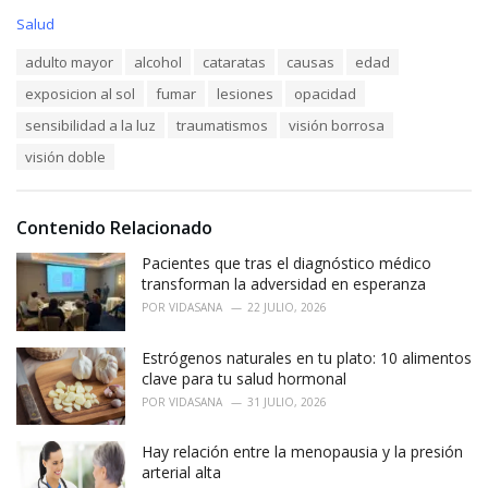
C
Salud
a
T
adulto mayor
alcohol
cataratas
causas
edad
t
a
e
exposicion al sol
fumar
lesiones
opacidad
g
g
s
o
sensibilidad a la luz
traumatismos
visión borrosa
:
r
visión doble
i
e
s
:
Contenido Relacionado
Pacientes que tras el diagnóstico médico
transforman la adversidad en esperanza
POR
VIDASANA
22 JULIO, 2026
Estrógenos naturales en tu plato: 10 alimentos
clave para tu salud hormonal
POR
VIDASANA
31 JULIO, 2026
Hay relación entre la menopausia y la presión
arterial alta