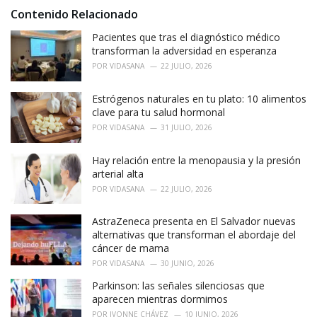
i
Contenido Relacionado
e
Pacientes que tras el diagnóstico médico
s
:
transforman la adversidad en esperanza
POR
VIDASANA
22 JULIO, 2026
Estrógenos naturales en tu plato: 10 alimentos
clave para tu salud hormonal
POR
VIDASANA
31 JULIO, 2026
Hay relación entre la menopausia y la presión
arterial alta
POR
VIDASANA
22 JULIO, 2026
AstraZeneca presenta en El Salvador nuevas
alternativas que transforman el abordaje del
cáncer de mama
POR
VIDASANA
30 JUNIO, 2026
Parkinson: las señales silenciosas que
aparecen mientras dormimos
POR
IVONNE CHÁVEZ
10 JUNIO, 2026