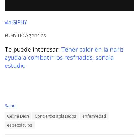
via GIPHY
FUENTE:
Agencias
Te puede interesar:
Tener calor en la nariz
ayuda a combatir los resfriados, señala
estudio
C
Salud
a
T
Celine Dion
Conciertos aplazados
enfermedad
t
a
e
espectáculos
g
g
s
o
:
r