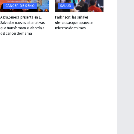
CÁNCER DE SENO
SALUD
AstraZeneca presenta en El
Parkinson: las señales
Salvador nuevas alternativas
silenciosas que aparecen
que transforman el abordaje
mientras dormimos
del cáncer de mama