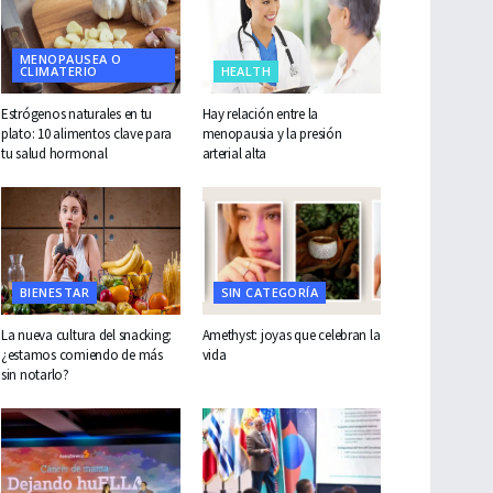
MENOPAUSEA O
CLIMATERIO
HEALTH
Estrógenos naturales en tu
Hay relación entre la
plato: 10 alimentos clave para
menopausia y la presión
tu salud hormonal
arterial alta
BIENESTAR
SIN CATEGORÍA
La nueva cultura del snacking:
Amethyst: joyas que celebran la
¿estamos comiendo de más
vida
sin notarlo?