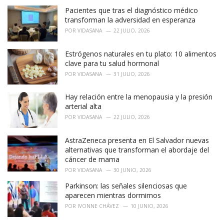
i
Pacientes que tras el diagnóstico médico
e
transforman la adversidad en esperanza
s
POR
VIDASANA
22 JULIO, 2026
:
Estrógenos naturales en tu plato: 10 alimentos
clave para tu salud hormonal
POR
VIDASANA
31 JULIO, 2026
Hay relación entre la menopausia y la presión
arterial alta
POR
VIDASANA
22 JULIO, 2026
AstraZeneca presenta en El Salvador nuevas
alternativas que transforman el abordaje del
cáncer de mama
POR
VIDASANA
30 JUNIO, 2026
Parkinson: las señales silenciosas que
aparecen mientras dormimos
POR
IVONNE CHÁVEZ
10 JUNIO, 2026