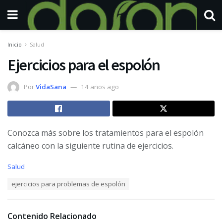
Inicio
Salud
Ejercicios para el espolón
Por
VidaSana
14 años ago
Conozca más sobre los tratamientos para el espolón
calcáneo con la siguiente rutina de ejercicios.
C
Salud
a
T
ejercicios para problemas de espolón
t
a
e
g
g
s
o
Contenido Relacionado
:
r