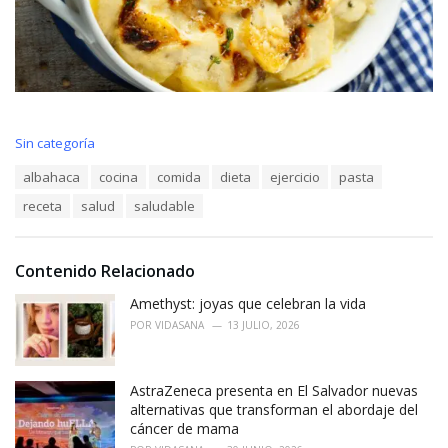
C
Sin categoría
a
T
albahaca
cocina
comida
dieta
ejercicio
pasta
t
a
e
receta
salud
saludable
g
g
s
o
:
r
i
Contenido Relacionado
e
Amethyst: joyas que celebran la vida
s
:
POR
VIDASANA
13 JULIO, 2026
AstraZeneca presenta en El Salvador nuevas
alternativas que transforman el abordaje del
cáncer de mama