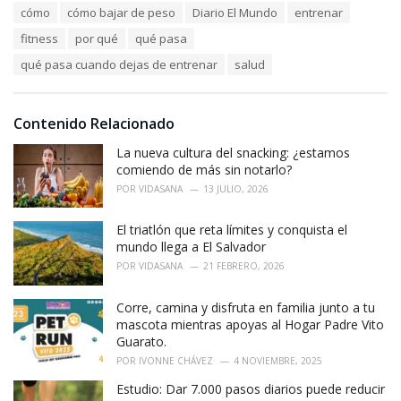
T
cómo
cómo bajar de peso
Diario El Mundo
entrenar
t
a
e
fitness
por qué
qué pasa
g
g
s
o
qué pasa cuando dejas de entrenar
salud
:
r
i
e
Contenido Relacionado
s
:
La nueva cultura del snacking: ¿estamos
comiendo de más sin notarlo?
POR
VIDASANA
13 JULIO, 2026
El triatlón que reta límites y conquista el
mundo llega a El Salvador
POR
VIDASANA
21 FEBRERO, 2026
Corre, camina y disfruta en familia junto a tu
mascota mientras apoyas al Hogar Padre Vito
Guarato.
POR
IVONNE CHÁVEZ
4 NOVIEMBRE, 2025
Estudio: Dar 7.000 pasos diarios puede reducir