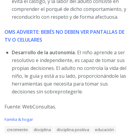
evita el castigo, y la labor del adulto consiste en
comprender el porqué de dicho comportamiento, y
reconducirlo con respeto y de forma afectuosa.
OMS ADVIERTE: BEBÉS NO DEBEN VER PANTALLAS DE
TV O CELULARES
Desarrollo de la autonomía.
El niño aprende a ser
resolutivo e independiente, es capaz de tomar sus
propias decisiones. El adulto no controla la vida del
niño, le guía y está a su lado, proporcionándole las
herramientas que necesita para tomar sus
decisiones sin sobreprotegerle.
Fuente: WebConsultas.
C
Familia & hogar
a
T
crecimiento
disciplina
disciplina positiva
educación
t
a