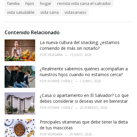
e
familia
hijos
hogar
revista vida sana el salvador
g
g
s
o
vida saludable
vida sana
vidasanasv
:
r
i
e
Contenido Relacionado
s
:
La nueva cultura del snacking: ¿estamos
comiendo de más sin notarlo?
POR
VIDASANA
13 JULIO, 2026
¿Realmente sabemos quiénes acompañan a
nuestros hijos cuando no estamos cerca?
POR
IVONNE CHÁVEZ
1 JUNIO, 2026
¿Casa o apartamento en El Salvador? Lo que
debes considerar si deseas vivir en bienestar
POR
IVONNE CHÁVEZ
20 FEBRERO, 2026
Principales vitaminas que debe tener la dieta
de tus mascotas
POR
VIDASANA
29 MAYO, 2026