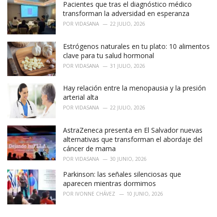
o
Pacientes que tras el diagnóstico médico
r
transforman la adversidad en esperanza
i
POR
VIDASANA
22 JULIO, 2026
e
s
Estrógenos naturales en tu plato: 10 alimentos
:
clave para tu salud hormonal
POR
VIDASANA
31 JULIO, 2026
Hay relación entre la menopausia y la presión
arterial alta
POR
VIDASANA
22 JULIO, 2026
AstraZeneca presenta en El Salvador nuevas
alternativas que transforman el abordaje del
cáncer de mama
POR
VIDASANA
30 JUNIO, 2026
Parkinson: las señales silenciosas que
aparecen mientras dormimos
POR
IVONNE CHÁVEZ
10 JUNIO, 2026