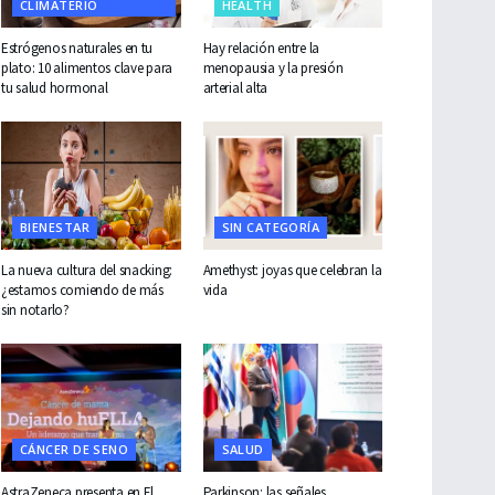
CLIMATERIO
HEALTH
Estrógenos naturales en tu
Hay relación entre la
plato: 10 alimentos clave para
menopausia y la presión
tu salud hormonal
arterial alta
BIENESTAR
SIN CATEGORÍA
La nueva cultura del snacking:
Amethyst: joyas que celebran la
¿estamos comiendo de más
vida
sin notarlo?
CÁNCER DE SENO
SALUD
AstraZeneca presenta en El
Parkinson: las señales