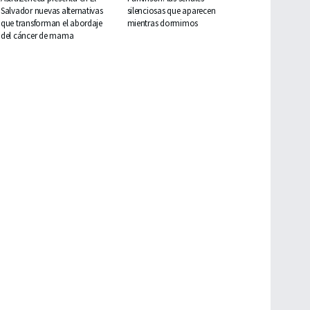
Salvador nuevas alternativas
silenciosas que aparecen
que transforman el abordaje
mientras dormimos
del cáncer de mama