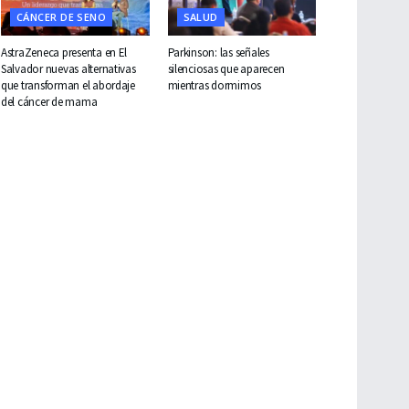
CÁNCER DE SENO
SALUD
AstraZeneca presenta en El
Parkinson: las señales
Salvador nuevas alternativas
silenciosas que aparecen
que transforman el abordaje
mientras dormimos
del cáncer de mama