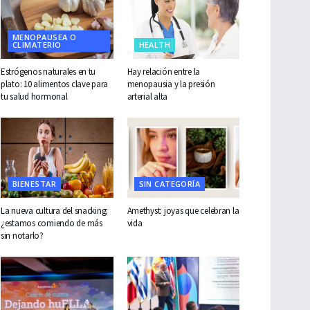
MENOPAUSEA O
CLIMATERIO
HEALTH
Estrógenos naturales en tu
Hay relación entre la
plato: 10 alimentos clave para
menopausia y la presión
tu salud hormonal
arterial alta
BIENESTAR
SIN CATEGORÍA
La nueva cultura del snacking:
Amethyst: joyas que celebran la
¿estamos comiendo de más
vida
sin notarlo?