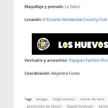
Maquillaje y peinado
:
Le Salon
Locación:
El Encanto Residential Country Club
Vestuario y accesorios:
Papaya’s Fashion Sh
Coordinación
: Alejandra Funes
Tags:
amigas
Angie Alvarez
cancer de seno
prevención de cáncer
Raquel Avolevan
Verón