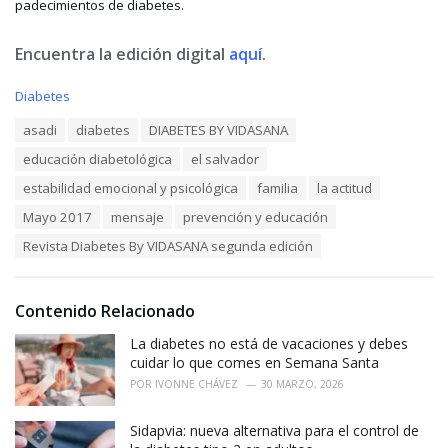
padecimientos de diabetes.
Encuentra la edición digital
aquí
.
C
Diabetes
a
T
asadi
diabetes
DIABETES BY VIDASANA
t
a
e
educación diabetológica
el salvador
g
g
s
o
estabilidad emocional y psicológica
familia
la actitud
:
r
Mayo 2017
mensaje
prevención y educación
i
e
Revista Diabetes By VIDASANA segunda edición
s
:
Contenido Relacionado
La diabetes no está de vacaciones y debes
cuidar lo que comes en Semana Santa
POR
IVONNE CHÁVEZ
30 MARZO, 2026
Sidapvia: nueva alternativa para el control de