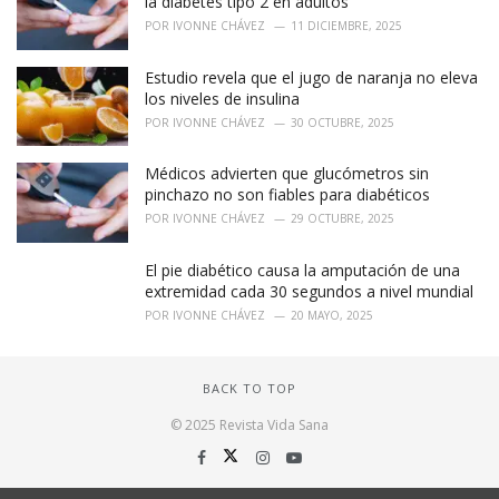
la diabetes tipo 2 en adultos
POR
IVONNE CHÁVEZ
11 DICIEMBRE, 2025
Estudio revela que el jugo de naranja no eleva
los niveles de insulina
POR
IVONNE CHÁVEZ
30 OCTUBRE, 2025
Médicos advierten que glucómetros sin
pinchazo no son fiables para diabéticos
POR
IVONNE CHÁVEZ
29 OCTUBRE, 2025
El pie diabético causa la amputación de una
extremidad cada 30 segundos a nivel mundial
POR
IVONNE CHÁVEZ
20 MAYO, 2025
BACK TO TOP
© 2025 Revista Vida Sana