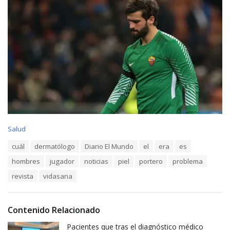
C
Salud
a
T
cuál
dermatólogo
Diario El Mundo
el
era
es
t
a
e
hombres
jugador
noticias
piel
portero
problema
g
g
s
o
revista
vidasana
:
r
i
e
Contenido Relacionado
s
:
Pacientes que tras el diagnóstico médico