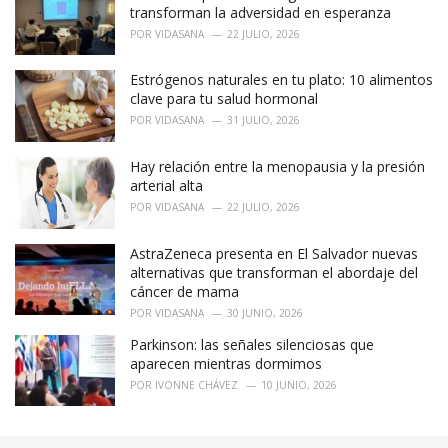
transforman la adversidad en esperanza
POR
VIDASANA
22 JULIO, 2026
Estrógenos naturales en tu plato: 10 alimentos
clave para tu salud hormonal
POR
VIDASANA
31 JULIO, 2026
Hay relación entre la menopausia y la presión
arterial alta
POR
VIDASANA
22 JULIO, 2026
AstraZeneca presenta en El Salvador nuevas
alternativas que transforman el abordaje del
cáncer de mama
POR
VIDASANA
30 JUNIO, 2026
Parkinson: las señales silenciosas que
aparecen mientras dormimos
POR
IVONNE CHÁVEZ
10 JUNIO, 2026