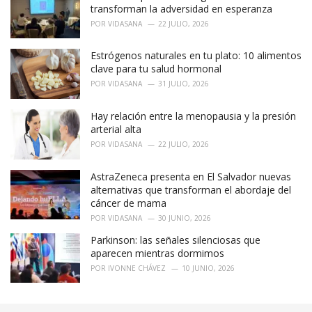
transforman la adversidad en esperanza
POR
VIDASANA
22 JULIO, 2026
Estrógenos naturales en tu plato: 10 alimentos
clave para tu salud hormonal
POR
VIDASANA
31 JULIO, 2026
Hay relación entre la menopausia y la presión
arterial alta
POR
VIDASANA
22 JULIO, 2026
AstraZeneca presenta en El Salvador nuevas
alternativas que transforman el abordaje del
cáncer de mama
POR
VIDASANA
30 JUNIO, 2026
Parkinson: las señales silenciosas que
aparecen mientras dormimos
POR
IVONNE CHÁVEZ
10 JUNIO, 2026