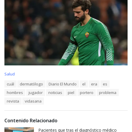
C
Salud
a
T
cuál
dermatólogo
Diario El Mundo
el
era
es
t
a
e
hombres
jugador
noticias
piel
portero
problema
g
g
s
o
revista
vidasana
:
r
i
e
Contenido Relacionado
s
:
Pacientes que tras el diagnóstico médico