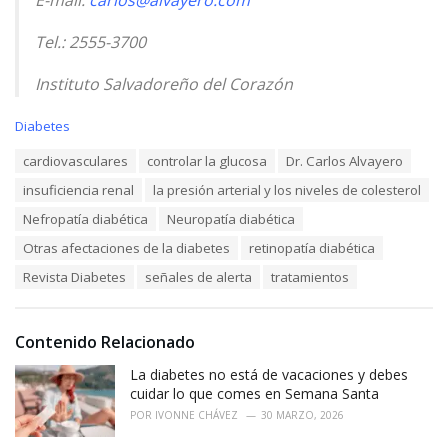
E-mail:
carlos@alvayero.com
Tel.: 2555-3700
Instituto Salvadoreño del Corazón
C
Diabetes
a
T
cardiovasculares
controlar la glucosa
Dr. Carlos Alvayero
t
a
e
insuficiencia renal
la presión arterial y los niveles de colesterol
g
g
s
o
Nefropatía diabética
Neuropatía diabética
:
r
Otras afectaciones de la diabetes
retinopatía diabética
i
e
Revista Diabetes
señales de alerta
tratamientos
s
:
Contenido Relacionado
La diabetes no está de vacaciones y debes
cuidar lo que comes en Semana Santa
POR
IVONNE CHÁVEZ
30 MARZO, 2026