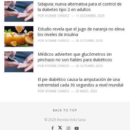
Sidapvia: nueva alternativa para el control de
la diabetes tipo 2 en adultos
POR
IVONNE CHÁVEZ
11 DICIEMBRE, 2025
Estudio revela que el jugo de naranja no eleva
los niveles de insulina
POR
IVONNE CHÁVEZ
30 OCTUBRE, 2025
Médicos advierten que glucómetros sin
pinchazo no son fiables para diabéticos
POR
IVONNE CHÁVEZ
29 OCTUBRE, 2025
El pie diabético causa la amputación de una
extremidad cada 30 segundos a nivel mundial
POR
IVONNE CHÁVEZ
20 MAYO, 2025
BACK TO TOP
© 2025 Revista Vida Sana