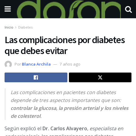
Inicio
Diabetes
Las complicaciones por diabetes
que debes evitar
Por
Blanca Archila
7 años ago
L
as complicaciones en pacientes con diabetes
depende de tres aspectos importantes que son:
controlar la glucosa, la presión arterial y los niveles
de colesterol
.
Según explicó el
Dr. Carlos Alvayero
,
especialista en