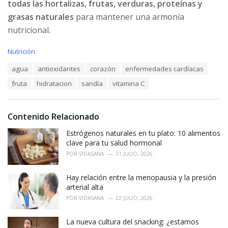
todas las hortalizas, frutas, verduras, proteínas y
grasas naturales
para mantener una armonía
nutricional.
C
Nutrición
a
T
agua
antioxidantes
corazón
enfermedades cardíacas
t
a
e
fruta
hidratacion
sandía
vitamina C
g
g
s
o
:
r
i
Contenido Relacionado
e
Estrógenos naturales en tu plato: 10 alimentos
s
:
clave para tu salud hormonal
POR
VIDASANA
31 JULIO, 2026
Hay relación entre la menopausia y la presión
arterial alta
POR
VIDASANA
22 JULIO, 2026
La nueva cultura del snacking: ¿estamos