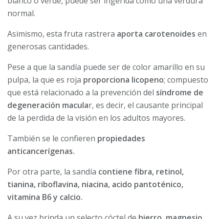
blanco o verde, puede ser ingerida como una verdura
normal.
Asimismo, esta fruta rastrera
aporta carotenoides
en
generosas cantidades.
Pese a que la sandía puede ser de color amarillo en su
pulpa, la que es roja
proporciona licopeno
; compuesto
que está relacionado a la prevención del
síndrome de
degeneración macula
r, es decir, el causante principal
de la perdida de la visión en los adultos mayores.
También se le confieren
propiedades
anticancerígenas.
Por otra parte, la sandía
contiene fibra, retinol,
tianina, riboflavina, niacina, acido pantoténico,
vitamina B6 y calcio.
A su vez brinda un selecto cóctel de
hierro, magnesio,