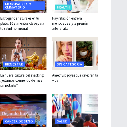
MENOPAUSEA O
CLIMATERIO
HEALTH
Estrógenos naturales en tu
Hay relación entre la
plato: 10 alimentos clave para
menopausia y la presión
tu salud hormonal
arterial alta
BIENESTAR
SIN CATEGORÍA
La nueva cultura del snacking:
Amethyst: joyas que celebran la
¿estamos comiendo de más
vida
sin notarlo?
CÁNCER DE SENO
SALUD