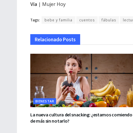
Vía
| Mujer Hoy
Tags:
bebe y familia
cuentos
fábulas
lectu
Relacionado
Posts
BIENESTAR
La nueva cultura del snacking: ¿estamos comiendo
de más sin notarlo?