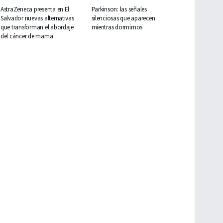
AstraZeneca presenta en El
Parkinson: las señales
Salvador nuevas alternativas
silenciosas que aparecen
que transforman el abordaje
mientras dormimos
del cáncer de mama