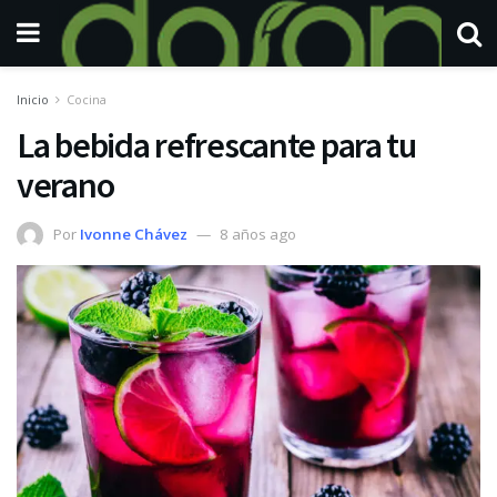
Inicio
Cocina
La bebida refrescante para tu
verano
Por
Ivonne Chávez
8 años ago