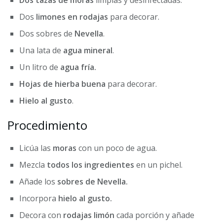
Dos tazas de moras
limpias y desinfectadas.
Dos
limones en rodajas
para decorar.
Dos sobres de
Nevella
.
Una lata de
agua mineral
.
Un litro de
agua fría.
Hojas de hierba buena
para decorar.
Hielo al gusto
.
Procedimiento
Licúa las
moras
con un poco de agua.
Mezcla
todos los ingredientes
en un pichel.
Añade los
sobres de Nevella.
Incorpora
hielo al gusto.
Decora con
rodajas limón
cada porción y añade