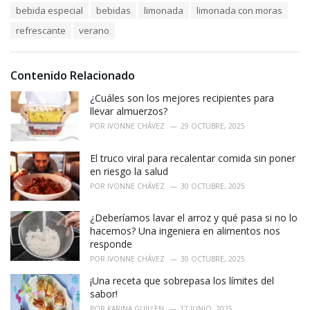
T
bebida especial
bebidas
limonada
limonada con moras
t
a
e
refrescante
verano
g
g
s
o
:
r
i
Contenido Relacionado
e
¿Cuáles son los mejores recipientes para
s
:
llevar almuerzos?
POR
IVONNE CHÁVEZ
29 OCTUBRE, 2025
El truco viral para recalentar comida sin poner
en riesgo la salud
POR
IVONNE CHÁVEZ
30 OCTUBRE, 2025
¿Deberíamos lavar el arroz y qué pasa si no lo
hacemos? Una ingeniera en alimentos nos
responde
POR
IVONNE CHÁVEZ
30 OCTUBRE, 2025
¡Una receta que sobrepasa los límites del
sabor!
POR
KARINA GUILLEN
17 JUNIO, 2025