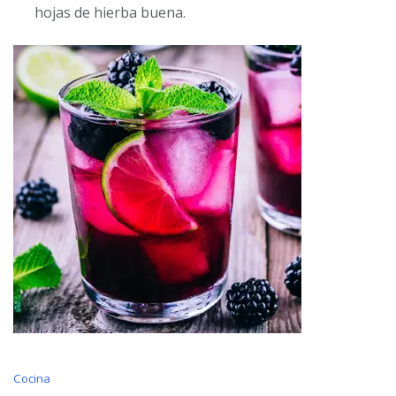
hojas de hierba buena.
C
Cocina
a