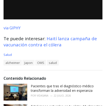
via GIPHY
Te puede interesar:
Haití lanza campaña de
vacunación contra el cólera
C
Salud
a
T
alzheimer
Japon
OMS
salud
t
a
e
g
g
s
o
Contenido Relacionado
:
r
i
Pacientes que tras el diagnóstico médico
e
transforman la adversidad en esperanza
s
POR
VIDASANA
22 JULIO, 2026
: