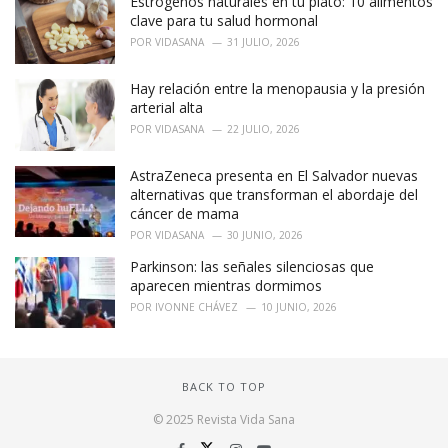
Estrógenos naturales en tu plato: 10 alimentos
clave para tu salud hormonal
POR
VIDASANA
31 JULIO, 2026
Hay relación entre la menopausia y la presión
arterial alta
POR
VIDASANA
22 JULIO, 2026
AstraZeneca presenta en El Salvador nuevas
alternativas que transforman el abordaje del
cáncer de mama
POR
VIDASANA
30 JUNIO, 2026
Parkinson: las señales silenciosas que
aparecen mientras dormimos
POR
IVONNE CHÁVEZ
10 JUNIO, 2026
BACK TO TOP
© 2025 Revista Vida Sana