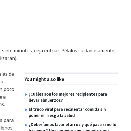
 siete minutos; deja enfriar. Pélalos cuidadosamente,
lizarán).
elas de
You might also like
ta
un poco
¿Cuáles son los mejores recipientes para
una
llevar almuerzos?
os.
El truco viral para recalentar comida sin
poner en riesgo la salud
es para
¿Deberíamos lavar el arroz y qué pasa si no lo
llenos.
hacemos? Una ingeniera en alimentos nos