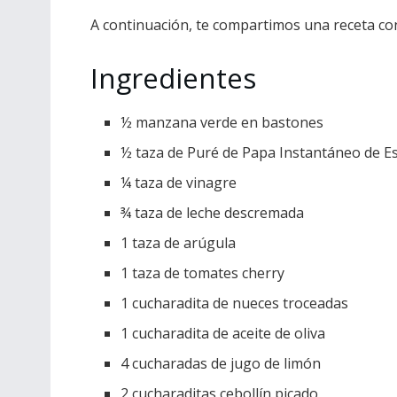
A continuación, te compartimos una receta co
Ingredientes
½ manzana verde en bastones
½ taza de Puré de Papa Instantáneo de E
¼ taza de vinagre
¾ taza de leche descremada
1 taza de arúgula
1 taza de tomates cherry
1 cucharadita de nueces troceadas
1 cucharadita de aceite de oliva
4 cucharadas de jugo de limón
2 cucharaditas cebollín picado