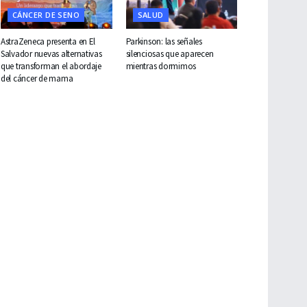
CÁNCER DE SENO
SALUD
AstraZeneca presenta en El
Parkinson: las señales
Salvador nuevas alternativas
silenciosas que aparecen
que transforman el abordaje
mientras dormimos
del cáncer de mama