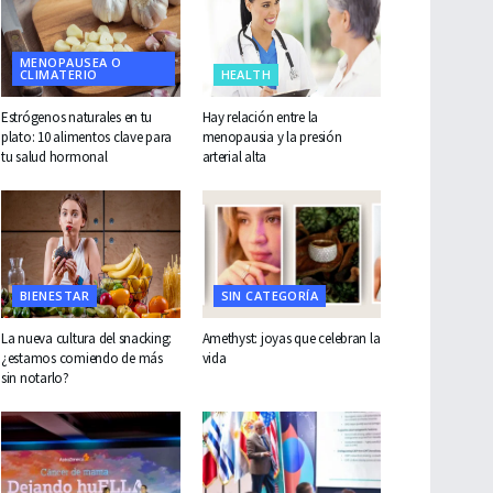
MENOPAUSEA O
CLIMATERIO
HEALTH
Estrógenos naturales en tu
Hay relación entre la
plato: 10 alimentos clave para
menopausia y la presión
tu salud hormonal
arterial alta
BIENESTAR
SIN CATEGORÍA
La nueva cultura del snacking:
Amethyst: joyas que celebran la
¿estamos comiendo de más
vida
sin notarlo?