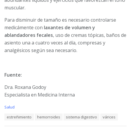
muscular.
Para disminuir de tamaño es necesario controlarse
medicámente con
laxantes de volumen y
ablandadores fecales
, uso de cremas tópicas, baños de
asiento una a cuatro veces al día, compresas y
analgésicos según sea necesario.
Fuente:
Dra. Roxana Godoy
Especialista en Medicina Interna
C
Salud
a
T
estreñimiento
hemorroides
sistema digestivo
várices
t
a
e
g
g