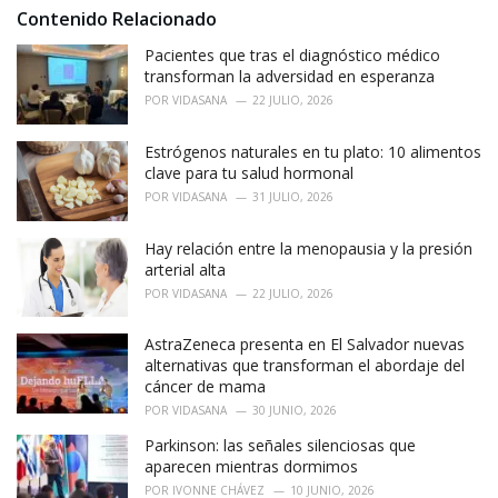
s
o
Contenido Relacionado
:
r
i
Pacientes que tras el diagnóstico médico
e
transforman la adversidad en esperanza
s
POR
VIDASANA
22 JULIO, 2026
:
Estrógenos naturales en tu plato: 10 alimentos
clave para tu salud hormonal
POR
VIDASANA
31 JULIO, 2026
Hay relación entre la menopausia y la presión
arterial alta
POR
VIDASANA
22 JULIO, 2026
AstraZeneca presenta en El Salvador nuevas
alternativas que transforman el abordaje del
cáncer de mama
POR
VIDASANA
30 JUNIO, 2026
Parkinson: las señales silenciosas que
aparecen mientras dormimos
POR
IVONNE CHÁVEZ
10 JUNIO, 2026