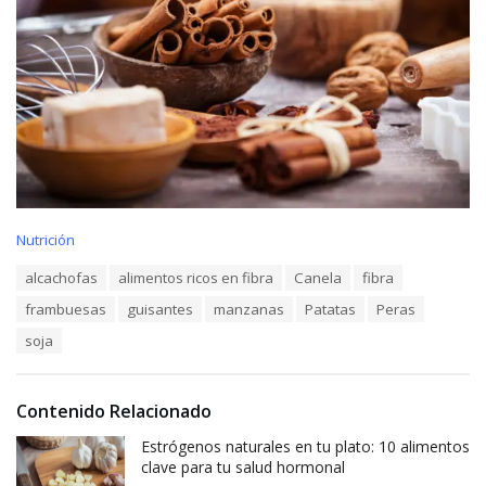
C
Nutrición
a
T
alcachofas
alimentos ricos en fibra
Canela
fibra
t
a
e
frambuesas
guisantes
manzanas
Patatas
Peras
g
g
s
o
soja
:
r
i
e
Contenido Relacionado
s
:
Estrógenos naturales en tu plato: 10 alimentos
clave para tu salud hormonal