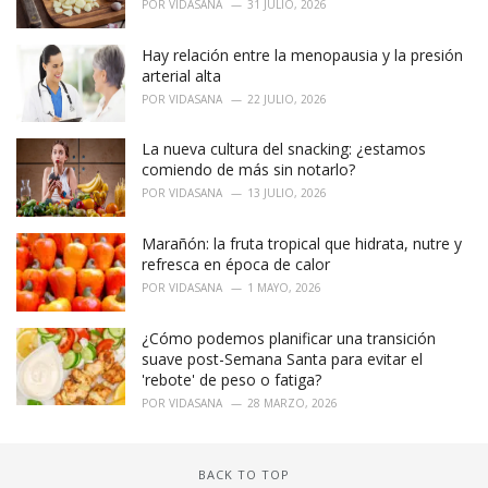
POR
VIDASANA
31 JULIO, 2026
Hay relación entre la menopausia y la presión
arterial alta
POR
VIDASANA
22 JULIO, 2026
La nueva cultura del snacking: ¿estamos
comiendo de más sin notarlo?
POR
VIDASANA
13 JULIO, 2026
Marañón: la fruta tropical que hidrata, nutre y
refresca en época de calor
POR
VIDASANA
1 MAYO, 2026
¿Cómo podemos planificar una transición
suave post-Semana Santa para evitar el
'rebote' de peso o fatiga?
POR
VIDASANA
28 MARZO, 2026
BACK TO TOP