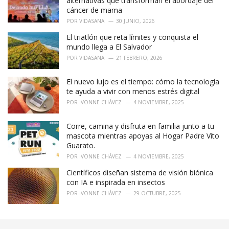
alternativas que transforman el abordaje del
s
cáncer de mama
:
POR
VIDASANA
30 JUNIO, 2026
El triatlón que reta límites y conquista el
mundo llega a El Salvador
POR
VIDASANA
21 FEBRERO, 2026
El nuevo lujo es el tiempo: cómo la tecnología
te ayuda a vivir con menos estrés digital
POR
IVONNE CHÁVEZ
4 NOVIEMBRE, 2025
Corre, camina y disfruta en familia junto a tu
mascota mientras apoyas al Hogar Padre Vito
Guarato.
POR
IVONNE CHÁVEZ
4 NOVIEMBRE, 2025
Científicos diseñan sistema de visión biónica
con IA e inspirada en insectos
POR
IVONNE CHÁVEZ
29 OCTUBRE, 2025