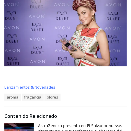
C
Lanzamientos & Novedades
a
T
aroma
fragancia
olores
t
a
e
g
g
s
o
Contenido Relacionado
:
r
i
AstraZeneca presenta en El Salvador nuevas
e