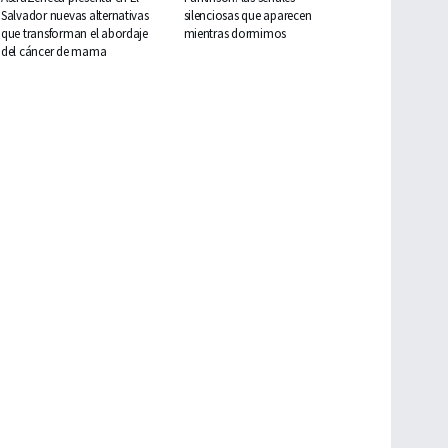
Salvador nuevas alternativas
silenciosas que aparecen
que transforman el abordaje
mientras dormimos
del cáncer de mama