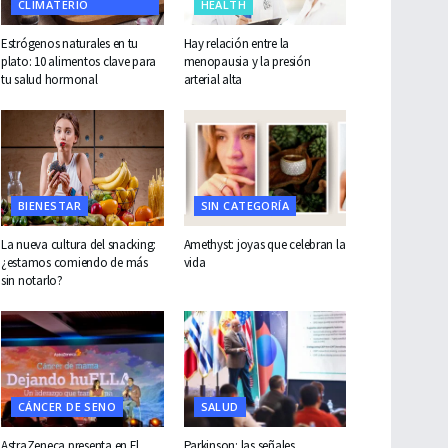
CLIMATERIO
HEALTH
Estrógenos naturales en tu
Hay relación entre la
plato: 10 alimentos clave para
menopausia y la presión
tu salud hormonal
arterial alta
BIENESTAR
SIN CATEGORÍA
La nueva cultura del snacking:
Amethyst: joyas que celebran la
¿estamos comiendo de más
vida
sin notarlo?
CÁNCER DE SENO
SALUD
AstraZeneca presenta en El
Parkinson: las señales