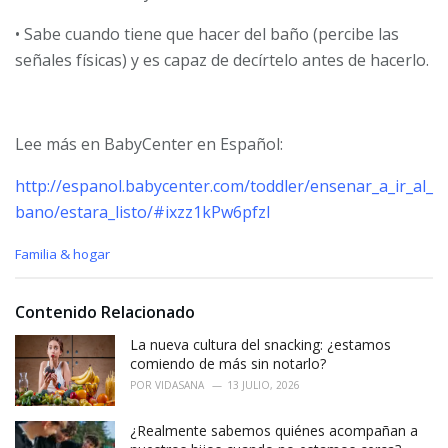
• Sabe cuando tiene que hacer del baño (percibe las
señales físicas) y es capaz de decírtelo antes de hacerlo.
Lee más en BabyCenter en Español:
http://espanol.babycenter.com/toddler/ensenar_a_ir_al_
bano/estara_listo/#ixzz1kPw6pfzI
C
Familia & hogar
a
t
e
Contenido Relacionado
g
o
La nueva cultura del snacking: ¿estamos
r
comiendo de más sin notarlo?
i
POR
VIDASANA
13 JULIO, 2026
e
s
¿Realmente sabemos quiénes acompañan a
: