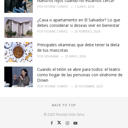
nuestros hijos cuando no estamos cerca?
POR
IVONNE CHÁVEZ
1 JUNIO, 2026
¿Casa o apartamento en El Salvador? Lo que
debes considerar si deseas vivir en bienestar
POR
IVONNE CHÁVEZ
20 FEBRERO, 2026
Principales vitaminas que debe tener la dieta
de tus mascotas
POR
VIDASANA
29 MAYO, 2026
Cuando el telón se abre para todos: el teatro
como hogar de las personas con síndrome de
Down
POR
IVONNE CHÁVEZ
26 DICIEMBRE, 2025
BACK TO TOP
© 2025 Revista Vida Sana