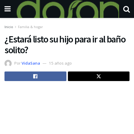
Inicio
Familia & hogar
¿Estará listo su hijo para ir al baño
solito?
Por
VidaSana
15 años ago