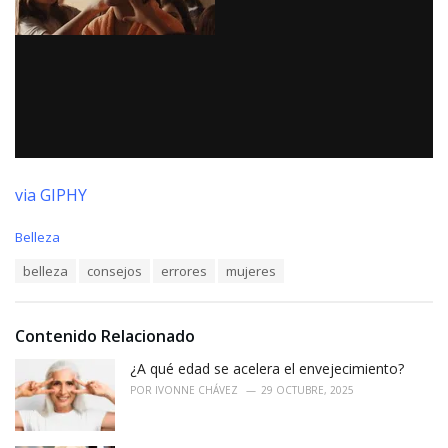
via GIPHY
C
Belleza
a
T
belleza
consejos
errores
mujeres
t
a
e
g
g
s
o
Contenido Relacionado
:
r
i
¿A qué edad se acelera el envejecimiento?
e
POR
IVONNE CHÁVEZ
29 OCTUBRE, 2025
s
: