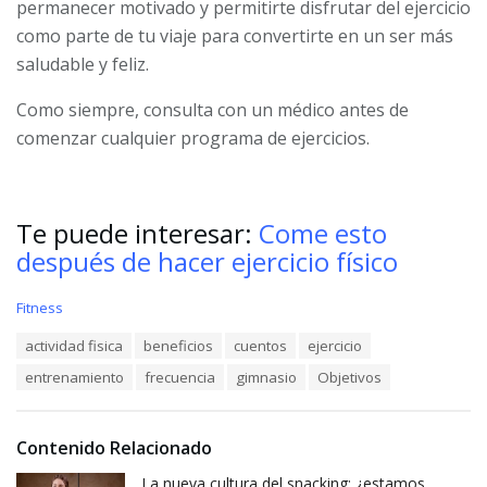
permanecer motivado y permitirte disfrutar del ejercicio
como parte de tu viaje para convertirte en un ser más
saludable y feliz.
Como siempre, consulta con un médico antes de
comenzar cualquier programa de ejercicios.
Te puede interesar:
Come esto
después de hacer ejercicio físico
C
Fitness
a
T
actividad fisica
beneficios
cuentos
ejercicio
t
a
e
entrenamiento
frecuencia
gimnasio
Objetivos
g
g
s
o
:
r
i
Contenido Relacionado
e
La nueva cultura del snacking: ¿estamos
s