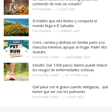
:
comiendo de más sin notarlo?
POR
VIDASANA
13 JULIO, 2026
El triatlón que reta límites y conquista el
mundo llega a El Salvador
POR
VIDASANA
21 FEBRERO, 2026
Corre, camina y disfruta en familia junto a tu
mascota mientras apoyas al Hogar Padre Vito
Guarato.
POR
IVONNE CHÁVEZ
4 NOVIEMBRE, 2025
Estudio: Dar 7.000 pasos diarios puede reducir
los riesgos de enfermedades crónicas
POR
IVONNE CHÁVEZ
29 OCTUBRE, 2025
Qué pasa con la grasa cuando adelgazas... qué
tienen que ver con los pulmones
POR
IVONNE CHÁVEZ
21 JULIO, 2025