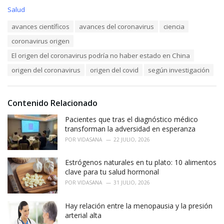
C
Salud
a
T
avances científicos
avances del coronavirus
ciencia
t
a
e
coronavirus origen
g
g
s
o
El origen del coronavirus podría no haber estado en China
:
r
origen del coronavirus
origen del covid
según investigación
i
e
s
:
Contenido Relacionado
Pacientes que tras el diagnóstico médico
transforman la adversidad en esperanza
POR
VIDASANA
22 JULIO, 2026
Estrógenos naturales en tu plato: 10 alimentos
clave para tu salud hormonal
POR
VIDASANA
31 JULIO, 2026
Hay relación entre la menopausia y la presión
arterial alta