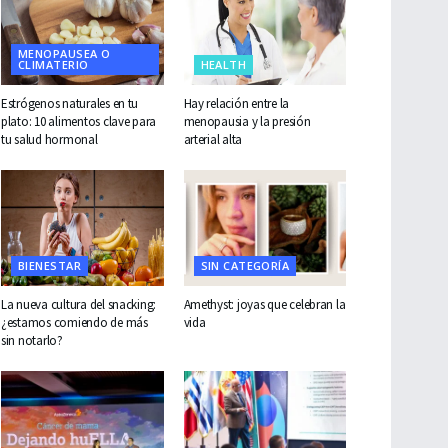
MENOPAUSEA O
CLIMATERIO
HEALTH
Estrógenos naturales en tu
Hay relación entre la
plato: 10 alimentos clave para
menopausia y la presión
tu salud hormonal
arterial alta
BIENESTAR
SIN CATEGORÍA
La nueva cultura del snacking:
Amethyst: joyas que celebran la
¿estamos comiendo de más
vida
sin notarlo?