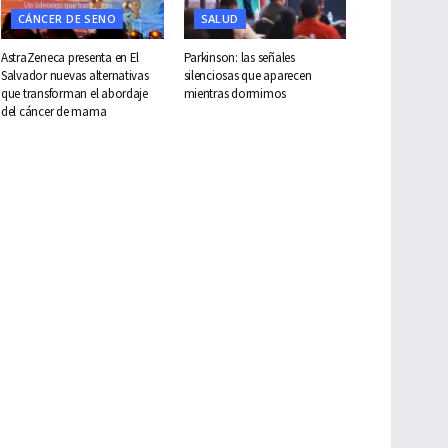
CÁNCER DE SENO
SALUD
AstraZeneca presenta en El
Parkinson: las señales
Salvador nuevas alternativas
silenciosas que aparecen
que transforman el abordaje
mientras dormimos
del cáncer de mama