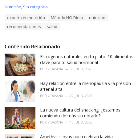
C
Nutrición
,
Sin categoría
a
T
experto en nutrición
Método NO Dieta
nutricion
t
a
e
recomendaciones
salud
g
g
s
o
:
r
i
Contenido Relacionado
e
Estrógenos naturales en tu plato: 10 alimentos
s
:
clave para tu salud hormonal
POR
VIDASANA
31 JULIO, 2026
Hay relación entre la menopausia y la presión
arterial alta
POR
VIDASANA
22 JULIO, 2026
La nueva cultura del snacking: ¿estamos
comiendo de más sin notarlo?
POR
VIDASANA
13 JULIO, 2026
Amethyst: joyas que celebran la vida