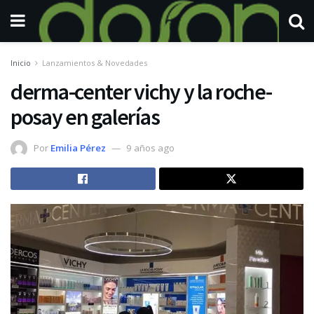
Inicio
Lanzamientos & Novedades
derma-center vichy y la roche-
posay en galerías
Por
Emilia Pérez
9 años ago