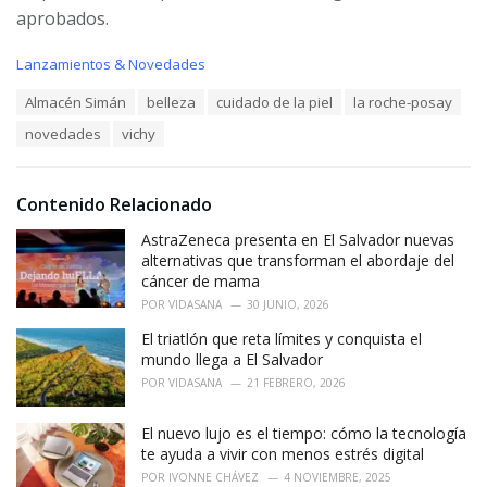
aprobados.
C
Lanzamientos & Novedades
a
T
Almacén Simán
belleza
cuidado de la piel
la roche-posay
t
a
e
novedades
vichy
g
g
s
o
:
r
i
Contenido Relacionado
e
AstraZeneca presenta en El Salvador nuevas
s
:
alternativas que transforman el abordaje del
cáncer de mama
POR
VIDASANA
30 JUNIO, 2026
El triatlón que reta límites y conquista el
mundo llega a El Salvador
POR
VIDASANA
21 FEBRERO, 2026
El nuevo lujo es el tiempo: cómo la tecnología
te ayuda a vivir con menos estrés digital
POR
IVONNE CHÁVEZ
4 NOVIEMBRE, 2025