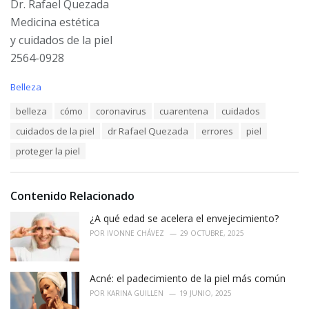
Dr. Rafael Quezada
Medicina estética
y cuidados de la piel
2564-0928
C
Belleza
a
T
belleza
cómo
coronavirus
cuarentena
cuidados
t
a
e
cuidados de la piel
dr Rafael Quezada
errores
piel
g
g
s
o
proteger la piel
:
r
i
e
Contenido Relacionado
s
:
¿A qué edad se acelera el envejecimiento?
POR
IVONNE CHÁVEZ
29 OCTUBRE, 2025
Acné: el padecimiento de la piel más común
POR
KARINA GUILLEN
19 JUNIO, 2025