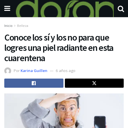
Inicio
Belleza
Conoce los sí y los no para que
logres una piel radiante en esta
cuarentena
Por
Karina Guillen
6 años ago