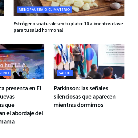
MENOPAUSEA O CLIMATERIO
Estrógenos naturales en tu plato: 10 alimentos clave
para tu salud hormonal
 SENO
SALUD
a presenta en El
Parkinson: las señales
nuevas
silenciosas que aparecen
as que
mientras dormimos
n el abordaje del
 mama