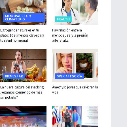
MENOPAUSEA O
CLIMATERIO
HEALTH
Estrógenos naturales en tu
Hay relación entre la
plato: 10 alimentos clave para
menopausia y la presión
tu salud hormonal
arterial alta
BIENESTAR
SIN CATEGORÍA
La nueva cultura del snacking:
Amethyst: joyas que celebran la
¿estamos comiendo de más
vida
sin notarlo?