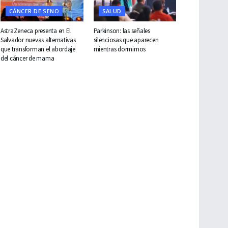
CÁNCER DE SENO
SALUD
AstraZeneca presenta en El
Parkinson: las señales
Salvador nuevas alternativas
silenciosas que aparecen
que transforman el abordaje
mientras dormimos
del cáncer de mama