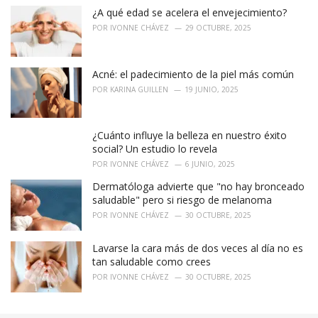
¿A qué edad se acelera el envejecimiento?
s
:
POR
IVONNE CHÁVEZ
29 OCTUBRE, 2025
Acné: el padecimiento de la piel más común
POR
KARINA GUILLEN
19 JUNIO, 2025
¿Cuánto influye la belleza en nuestro éxito
social? Un estudio lo revela
POR
IVONNE CHÁVEZ
6 JUNIO, 2025
Dermatóloga advierte que "no hay bronceado
saludable" pero si riesgo de melanoma
POR
IVONNE CHÁVEZ
30 OCTUBRE, 2025
Lavarse la cara más de dos veces al día no es
tan saludable como crees
POR
IVONNE CHÁVEZ
30 OCTUBRE, 2025