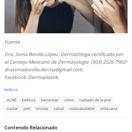
Fuente:
Dra. Sonia Bonilla López, Dermatóloga certificada por
el Consejo Mexicano de Dermatología (503) 2526-7902•
drasoniabonilla.derma@gmail.com.
Facebook: Dermaplastik.
C
Belleza
a
T
ACNÉ
belleza
bienestar
cómo
cuidado de la piel
t
a
e
cuidar
piel
revista
salud
vidasaludable
vidasana
g
g
s
o
:
r
i
Contenido Relacionado
e