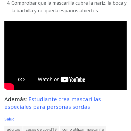
Comprobar que la mascarilla cubre la nariz, la boca y
la barbilla y no queda espacios abiertos.
Además:
Estudiante crea mascarillas
especiales para personas sordas
C
Salud
a
T
adultos
casos de covid19
cómo utilizar mascarilla
t