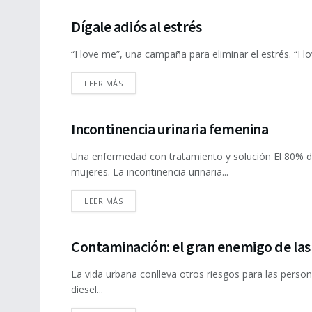
Dígale adiós al estrés
SALUD
“I love me”, una campaña para eliminar el estrés. “I 
DETAILS
LEER MÁS
Incontinencia urinaria femenina
SALUD
Una enfermedad con tratamiento y solución El 80% de 
mujeres. La incontinencia urinaria...
DETAILS
LEER MÁS
Contaminación: el gran enemigo de las 
SALUD
La vida urbana conlleva otros riesgos para las personas
diesel...