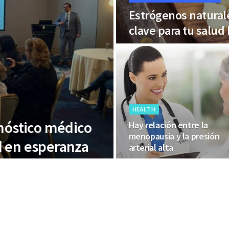
Estrógenos naturale
clave para tu salu
HEALTH
gnóstico médico
Hay relación entre la
menopausia y la presión
d en esperanza
arterial alta