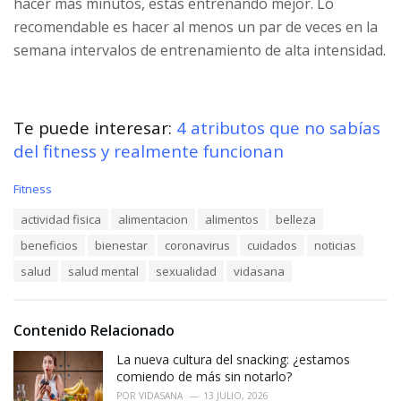
hacer más minutos, estás entrenando mejor. Lo
recomendable es hacer al menos un par de veces en la
semana intervalos de entrenamiento de alta intensidad.
Te puede interesar:
4 atributos que no sabías
del fitness y realmente funcionan
C
Fitness
a
T
actividad fisica
alimentacion
alimentos
belleza
t
a
e
beneficios
bienestar
coronavirus
cuidados
noticias
g
g
s
o
salud
salud mental
sexualidad
vidasana
:
r
i
e
Contenido Relacionado
s
:
La nueva cultura del snacking: ¿estamos
comiendo de más sin notarlo?
POR
VIDASANA
13 JULIO, 2026